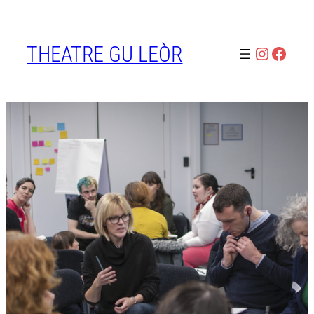
Skip
to
THEATRE GU LEÒR
content
Instagra
Faceb