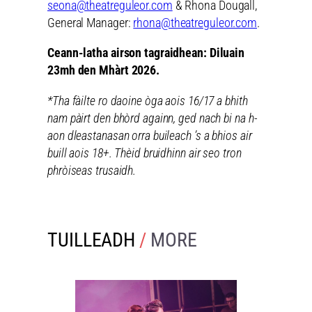
seona@theatreguleor.com
& Rhona Dougall,
General Manager:
rhona@theatreguleor.com
.
Ceann-latha airson tagraidhean: Diluain
23mh den Mhàrt 2026.
*Tha fàilte ro daoine òga aois 16/17 a bhith
nam pàirt den bhòrd againn, ged nach bi na h-
aon dleastanasan orra buileach ’s a bhios air
buill aois 18+. Thèid bruidhinn air seo tron
phròiseas trusaidh.
TUILLEADH
/
MORE