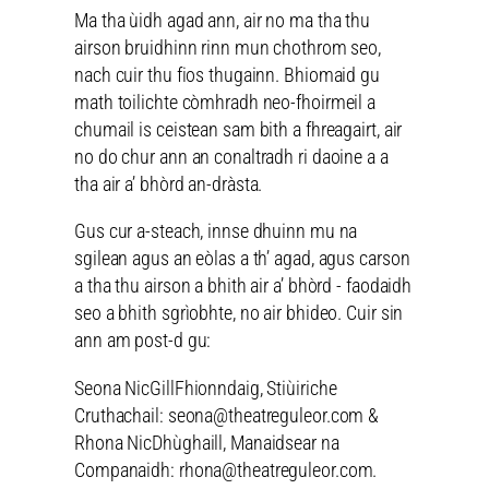
Ma tha ùidh agad ann, air no ma tha thu
airson bruidhinn rinn mun chothrom seo,
nach cuir thu fios thugainn. Bhiomaid gu
math toilichte còmhradh neo-fhoirmeil a
chumail is ceistean sam bith a fhreagairt, air
no do chur ann an conaltradh ri daoine a a
tha air a’ bhòrd an-dràsta.
Gus cur a-steach, innse dhuinn mu na
sgilean agus an eòlas a th’ agad, agus carson
a tha thu airson a bhith air a’ bhòrd - faodaidh
seo a bhith sgrìobhte, no air bhideo. Cuir sin
ann am post-d gu:
Seona NicGillFhionndaig, Stiùiriche
Cruthachail: seona@theatreguleor.com &
Rhona NicDhùghaill, Manaidsear na
Companaidh: rhona@theatreguleor.com.