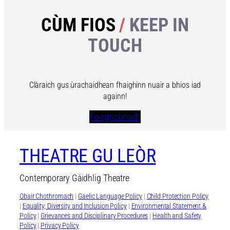
CÙM FIOS
/
KEEP IN
TOUCH
Clàraich gus ùrachaidhean fhaighinn nuair a bhios iad
againn!
Fo-sgrìobhadh
THEATRE GU LEÒR
Contemporary Gàidhlig Theatre
Obair Chothromach
|
Gaelic Language Policy
|
Child Protection Policy
|
Equality, Diversity and Inclusion Policy
|
Environmental Statement &
Policy
|
Grievances and Disciplinary Procedures
|
Health and Safety
Policy
|
Privacy Policy