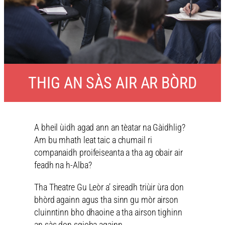
THIG AN SÀS AIR AR BÒRD
A bheil ùidh agad ann an tèatar na Gàidhlig?
Am bu mhath leat taic a chumail ri
companaidh proifeiseanta a tha ag obair air
feadh na h-Alba?
Tha Theatre Gu Leòr a’ sireadh triùir ùra don
bhòrd againn agus tha sinn gu mòr airson
cluinntinn bho dhaoine a tha airson tighinn
an sàs don sgioba againn.