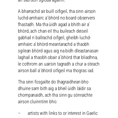
A bharrachd air buill oifigeil, tha sinn airson
luchd-amhairc a’ bhòrd no board observers
fhastadh. Ma tha ùidh agad a bhith air a’
bhòrd, ach chan eil thu buileach deiseil
gabhail ri ballrachd oifgeil, gheibh luchd-
amhairc a’ bhòrd meantarachd a thaobh
sgilean bhòrd agus aig na bidh dleastanasan
laghail a thaobh obair a’ bhòrd thar bliadhna,
le cothrom an uairsin tagradh a chur a-steach
airson ball a’ bhòrd oifigeil ma thogras iad.
Tha sinn fosgailte do thagraidhean bho
dhuine sam bith aig a bheil ùidh làidir sa
chompanaidh, ach tha sinn gu sònraichte
airson cluinntinn bho:
– artists with links to or interest in Gaelic