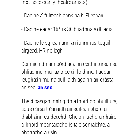
(not necessarily theatre artists)
- Daoine a' fuireach anns na h-Eileanan
- Daoine eadar 16* is 30 bliadhna a dh'aois
- Daoine le sgilean ann an ionmhas, togail
airgead, HR no lagh
Coinnichidh am bòrd againn ceithir tursan sa
bhliadhna, mar as trice air loidhne. Faodar
leughadh mu na buill a th’ againn an-dràsta
an seo.
an seo
.
Thèid pasgan inntrigidh a thoirt do bhuill ùra,
agus cùrsa trèanaidh air sgilean bhòrd a
thabhainn cuideachd. Gheibh luchd-amhairc
a’ bhòrd meantarachd is taic sònraichte, a
bharrachd air sin.